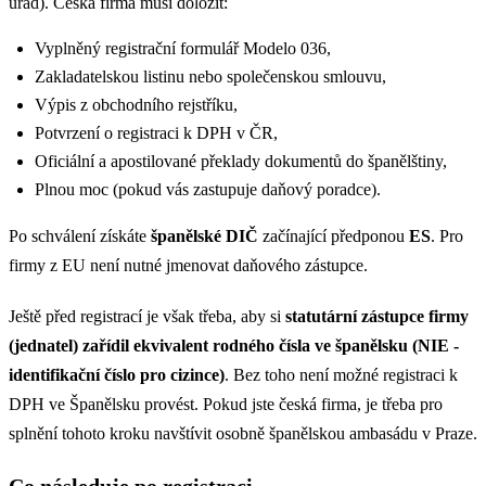
úřad). Česká firma musí doložit:
Vyplněný registrační formulář Modelo 036,
Zakladatelskou listinu nebo společenskou smlouvu,
Výpis z obchodního rejstříku,
Potvrzení o registraci k DPH v ČR,
Oficiální a apostilované překlady dokumentů do španělštiny,
Plnou moc (pokud vás zastupuje daňový poradce).
Po schválení získáte
španělské DIČ
začínající předponou
ES
. Pro
firmy z EU není nutné jmenovat daňového zástupce.
Ještě před registrací je však třeba, aby si
statutární zástupce firmy
(jednatel) zařídil ekvivalent rodného čísla ve španělsku (NIE -
identifikační číslo pro cizince)
. Bez toho není možné registraci k
DPH ve Španělsku provést. Pokud jste česká firma, je třeba pro
splnění tohoto kroku navštívit osobně španělskou ambasádu v Praze.
Co následuje po registraci