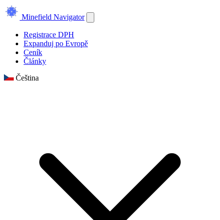
Minefield Navigator
Registrace DPH
Expanduj po Evropě
Ceník
Články
Čeština